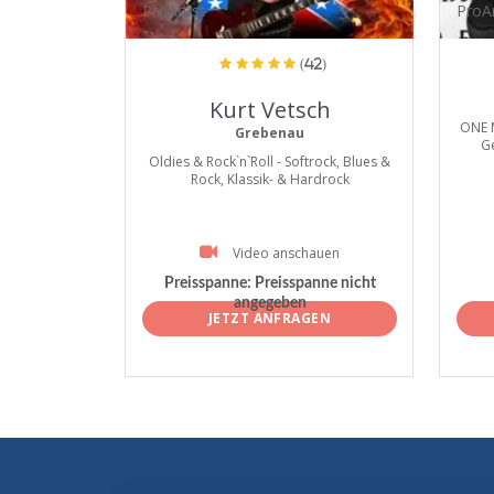
ProArtist
ProAr
(42)
Kurt Vetsch
ONE 
Grebenau
G
Oldies & Rock`n`Roll - Softrock, Blues &
Rock, Klassik- & Hardrock
Video anschauen
Preisspanne:
Preisspanne nicht
angegeben
JETZT ANFRAGEN