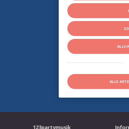
SO
ALLE
ALLE ART
123partymusik
Info