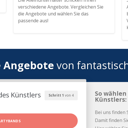
Die Alleinunterhalter schicken Ihnen
verschiedene Angebote. Vergleichen Sie
die Angebote und wählen Sie das
passende aus!
e Angebote
von fantastisc
So wählen 
des Künstlers
Schritt 1
von 4
Künstlers:
Bei uns finden 
Damit finden Si
ARTYBANDS