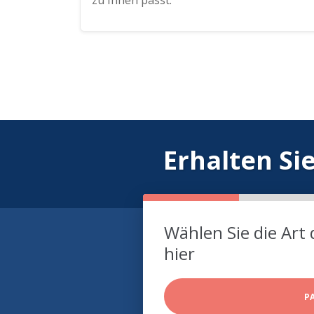
zu Ihnen passt.
Erhalten Si
Wählen Sie die Art 
hier
P