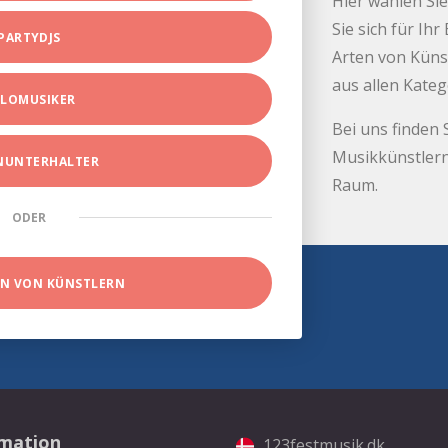
Hier wählen Sie
Sie sich für Ih
PARTYDJS
Arten von Küns
aus allen Kate
LOMUSIKER
Bei uns finden 
Musikkünstlern
INUNTERHALTER
Raum.
ODER
EN VON KÜNSTLERN
rmation
123festmusik.dk