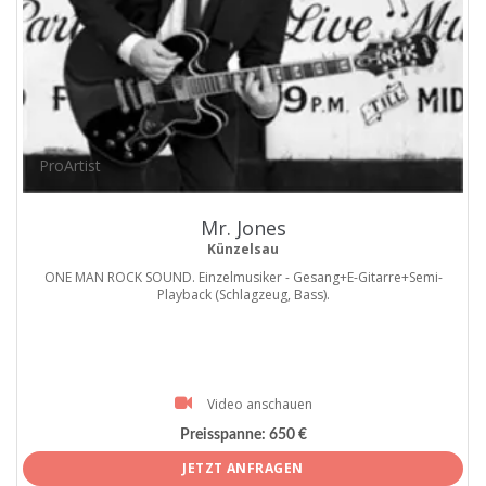
ProArtist
Mr. Jones
Künzelsau
ONE MAN ROCK SOUND. Einzelmusiker - Gesang+E-Gitarre+Semi-
Playback (Schlagzeug, Bass).
Video anschauen
Preisspanne:
650 €
JETZT ANFRAGEN