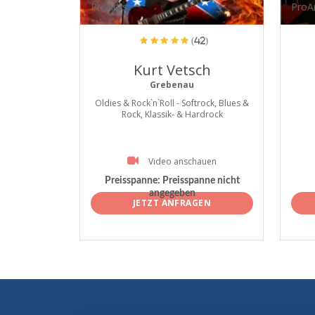
ProArtist
ProAr
(42)
Kurt Vetsch
Grebenau
Oldies & Rock`n`Roll - Softrock, Blues &
Rock, Klassik- & Hardrock
Video anschauen
Preisspanne:
Preisspanne nicht
angegeben
JETZT ANFRAGEN