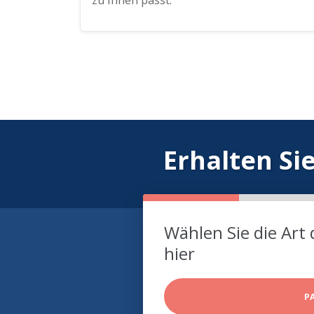
zu Ihnen passt.
Erhalten Si
Wählen Sie die Art 
hier
P