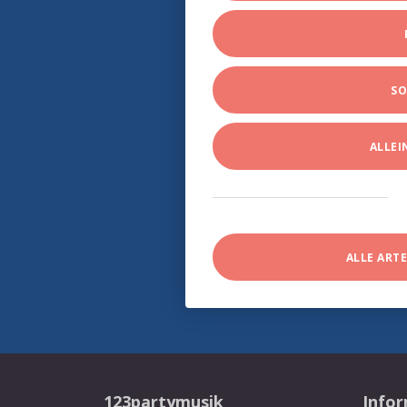
SO
ALLE
ALLE ART
123partymusik
Info