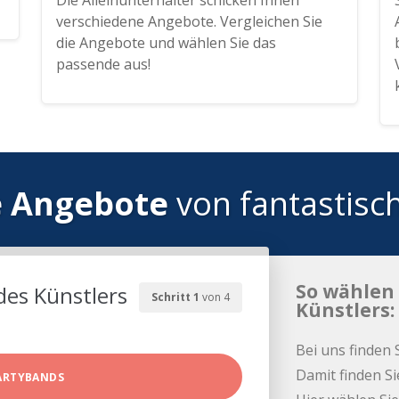
Die Alleinunterhalter schicken Ihnen
verschiedene Angebote. Vergleichen Sie
die Angebote und wählen Sie das
passende aus!
e Angebote
von fantastisc
So wählen 
des Künstlers
Schritt 1
von 4
Künstlers:
Bei uns finden 
Damit finden Si
ARTYBANDS