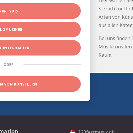
Hier wählen Sie
Sie sich für Ih
PARTYDJS
Arten von Küns
aus allen Kate
LOMUSIKER
Bei uns finden 
Musikkünstlern
INUNTERHALTER
Raum.
ODER
EN VON KÜNSTLERN
rmation
123festmusik.dk