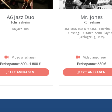
tist
ProArtist
A6 Jazz Duo
Mr. Jones
Schriesheim
Künzelsau
A6 Jazz Duo
ONE MAN ROCK SOUND. Einzelmusi
Gesang+E-Gitarre+Semi-Playba
(Schlagzeug, Bass).
Video anschauen
Video anschauen
Preisspanne:
600 - 1.800 €
Preisspanne:
650 €
JETZT ANFRAGEN
JETZT ANFRAGEN