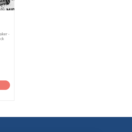
ker -
ck