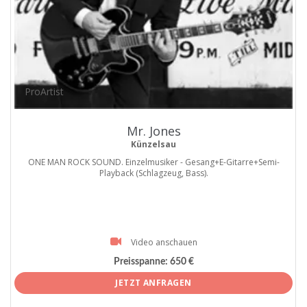
ProArtist
Mr. Jones
Künzelsau
ONE MAN ROCK SOUND. Einzelmusiker - Gesang+E-Gitarre+Semi-
Playback (Schlagzeug, Bass).
Video anschauen
Preisspanne:
650 €
JETZT ANFRAGEN