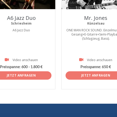
tist
ProArtist
A6 Jazz Duo
Mr. Jones
Schriesheim
Künzelsau
A6 Jazz Duo
ONE MAN ROCK SOUND. Einzelmusi
Gesang+E-Gitarre+Semi-Playba
(Schlagzeug, Bass).
Video anschauen
Video anschauen
Preisspanne:
600 - 1.800 €
Preisspanne:
650 €
JETZT ANFRAGEN
JETZT ANFRAGEN