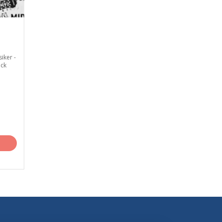
ker -
ck