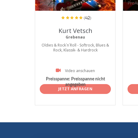
ProArtist
ProAr
(42)
Kurt Vetsch
Grebenau
Oldies & Rock`n`Roll - Softrock, Blues &
Rock, Klassik- & Hardrock
Video anschauen
Preisspanne:
Preisspanne nicht
angegeben
JETZT ANFRAGEN