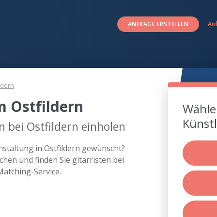
ANFRAGE ERSTELLEN
An
ldern
m Ostfildern
Wählen
Künstl
n bei Ostfildern einholen
anstaltung in Ostfildern gewünscht?
hen und finden Sie gitarristen bei
Matching-Service.