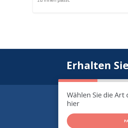
zu Ihnen passt.
Erhalten Si
Wählen Sie die Art 
hier
P