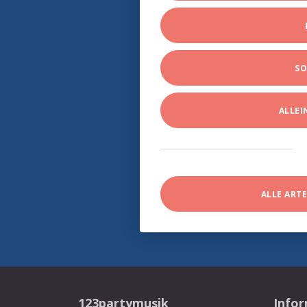
SO
ALLE
ALLE ART
123partymusik
Info