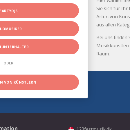
Hier wählen Sie
Sie sich für Ih
PARTYDJS
Arten von Küns
aus allen Kate
LOMUSIKER
Bei uns finden 
Musikkünstlern
INUNTERHALTER
Raum.
ODER
EN VON KÜNSTLERN
rmation
123festmusik.dk