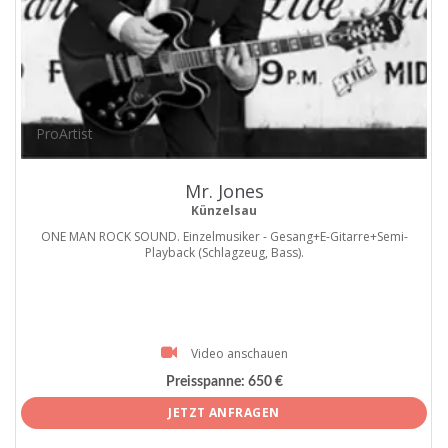
ProArtist
Mr. Jones
Künzelsau
ONE MAN ROCK SOUND. Einzelmusiker - Gesang+E-Gitarre+Semi-
Playback (Schlagzeug, Bass).
Video anschauen
Preisspanne:
650 €
JETZT ANFRAGEN