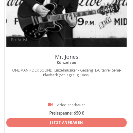
ProArtist
Mr. Jones
Künzelsau
ONE MAN ROCK SOUND. Einzelmusiker - Gesang+E-Gitarre+Semi-
Playback (Schlagzeug, Bass).
Video anschauen
Preisspanne:
650 €
JETZT ANFRAGEN