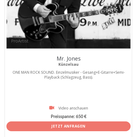
ProArtist
Mr. Jones
Künzelsau
ONE MAN ROCK SOUND. Einzelmusiker - Gesang+E-Gitarre+Semi-
Playback (Schlagzeug, Bass).
Video anschauen
Preisspanne:
650 €
JETZT ANFRAGEN