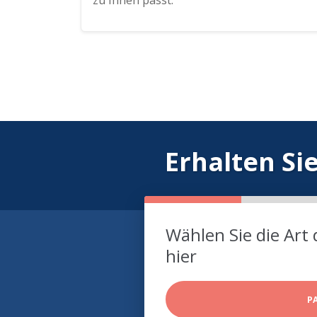
zu Ihnen passt.
Erhalten Si
Wählen Sie die Art 
hier
P