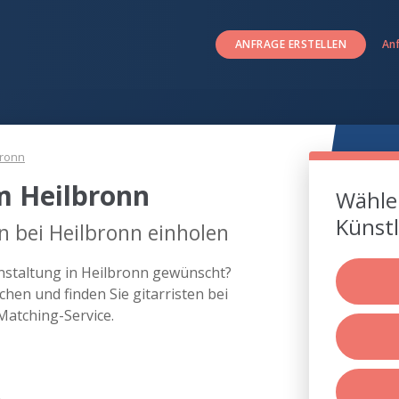
ANFRAGE ERSTELLEN
An
bronn
um Heilbronn
Wählen
Künstl
n bei Heilbronn einholen
ranstaltung in Heilbronn gewünscht?
hen und finden Sie gitarristen bei
atching-Service.