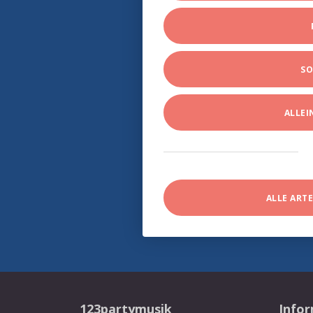
SO
ALLE
ALLE ART
123partymusik
Info