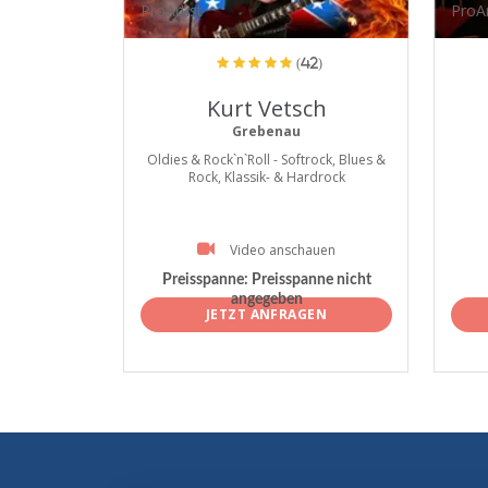
ProArtist
ProAr
(42)
Kurt Vetsch
Grebenau
Oldies & Rock`n`Roll - Softrock, Blues &
Rock, Klassik- & Hardrock
Video anschauen
Preisspanne:
Preisspanne nicht
angegeben
JETZT ANFRAGEN