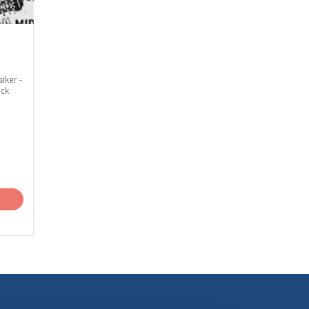
ker -
ck