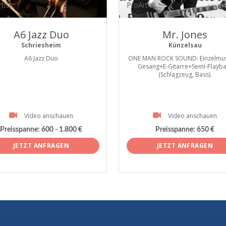
tist
ProArtist
A6 Jazz Duo
Mr. Jones
Schriesheim
Künzelsau
A6 Jazz Duo
ONE MAN ROCK SOUND. Einzelmusi
Gesang+E-Gitarre+Semi-Playba
(Schlagzeug, Bass).
Video anschauen
Video anschauen
Preisspanne:
600 - 1.800 €
Preisspanne:
650 €
JETZT ANFRAGEN
JETZT ANFRAGEN