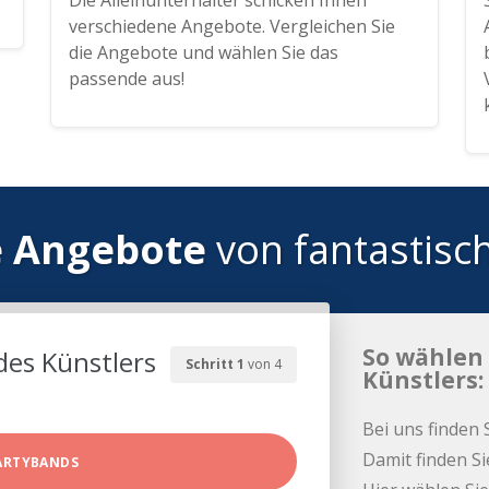
Die Alleinunterhalter schicken Ihnen
verschiedene Angebote. Vergleichen Sie
die Angebote und wählen Sie das
passende aus!
e Angebote
von fantastisc
So wählen 
des Künstlers
Schritt 1
von 4
Künstlers:
Bei uns finden 
Damit finden Si
ARTYBANDS