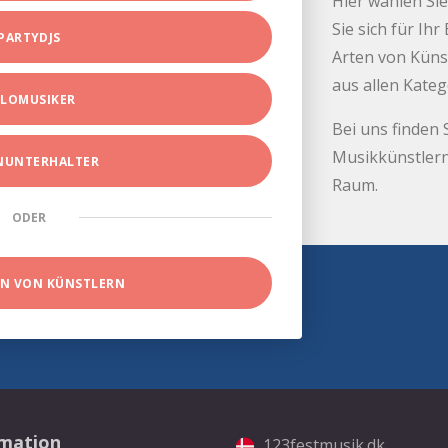
Hier wählen Sie
Sie sich für Ih
PARTYDJS
Arten von Küns
aus allen Kate
LOMUSIKER
Bei uns finden 
Musikkünstlern
INUNTERHALTER
Raum.
ODER
EN VON KÜNSTLERN
rmation
123festmusik.dk