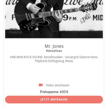
ProArtist
Mr. Jones
Künzelsau
ONE MAN ROCK SOUND. Einzelmusiker - Gesang+E-Gitarre+Semi-
Playback (Schlagzeug, Bass).
Video anschauen
Preisspanne:
650 €
JETZT ANFRAGEN