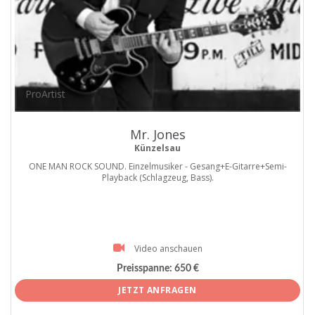
ProArtist
Mr. Jones
Künzelsau
ONE MAN ROCK SOUND. Einzelmusiker - Gesang+E-Gitarre+Semi-
Playback (Schlagzeug, Bass).
Video anschauen
Preisspanne:
650 €
JETZT ANFRAGEN