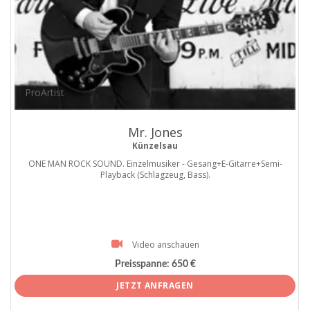
ProArtist
Mr. Jones
Künzelsau
ONE MAN ROCK SOUND. Einzelmusiker - Gesang+E-Gitarre+Semi-
Playback (Schlagzeug, Bass).
Video anschauen
Preisspanne:
650 €
JETZT ANFRAGEN