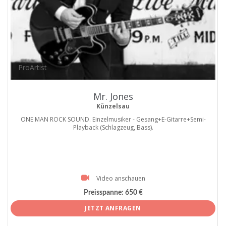
ProArtist
Mr. Jones
Künzelsau
ONE MAN ROCK SOUND. Einzelmusiker - Gesang+E-Gitarre+Semi-
Playback (Schlagzeug, Bass).
Video anschauen
Preisspanne:
650 €
JETZT ANFRAGEN