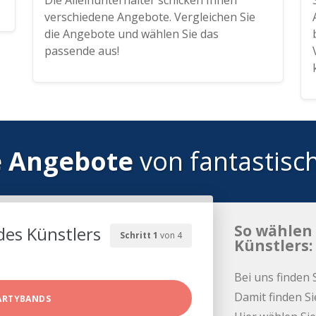
Die Alleinunterhalter schicken Ihnen
verschiedene Angebote. Vergleichen Sie
die Angebote und wählen Sie das
passende aus!
e Angebote
von fantastisc
So wählen 
des Künstlers
Schritt 1
von 4
Künstlers:
Bei uns finden 
Damit finden Si
ARTYBANDS