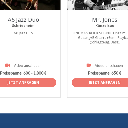
tist
ProArtist
A6 Jazz Duo
Mr. Jones
Schriesheim
Künzelsau
A6 Jazz Duo
ONE MAN ROCK SOUND. Einzelmusi
Gesang+E-Gitarre+Semi-Playba
(Schlagzeug, Bass).
Video anschauen
Video anschauen
Preisspanne:
600 - 1.800 €
Preisspanne:
650 €
JETZT ANFRAGEN
JETZT ANFRAGEN