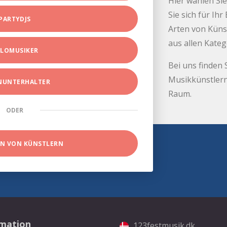
Hier wählen Sie
Sie sich für Ih
PARTYDJS
Arten von Küns
aus allen Kate
LOMUSIKER
Bei uns finden 
Musikkünstlern
INUNTERHALTER
Raum.
ODER
EN VON KÜNSTLERN
rmation
123festmusik.dk