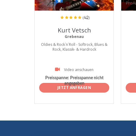
ProArtist
ProAr
(42)
Kurt Vetsch
Grebenau
Oldies & Rock`n`Roll - Softrock, Blues &
Rock, Klassik- & Hardrock
Video anschauen
Preisspanne:
Preisspanne nicht
angegeben
JETZT ANFRAGEN