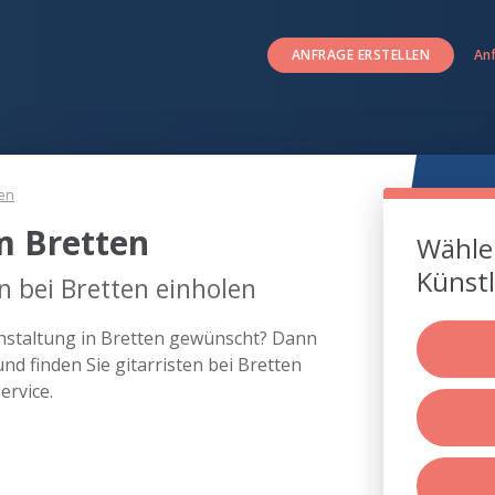
ANFRAGE ERSTELLEN
An
ten
m Bretten
Wählen
Künstl
n bei Bretten einholen
ranstaltung in Bretten gewünscht? Dann
d finden Sie gitarristen bei Bretten
rvice.