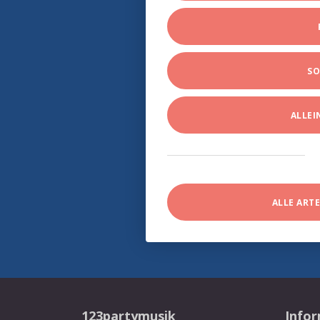
SO
ALLE
ALLE ART
123partymusik
Info