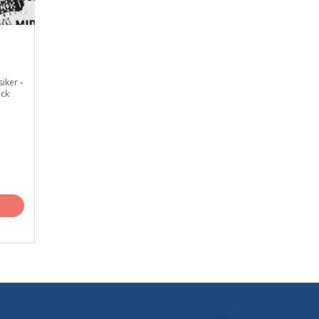
ker -
ck