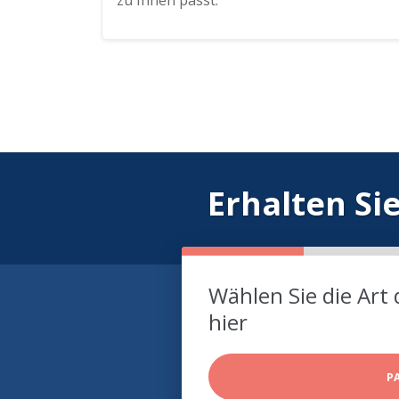
zu Ihnen passt.
Erhalten Si
Wählen Sie die Art 
hier
P