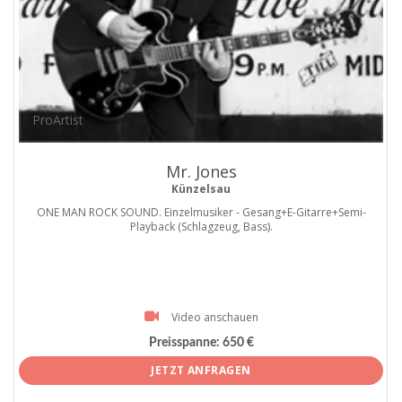
ProArtist
Mr. Jones
Künzelsau
ONE MAN ROCK SOUND. Einzelmusiker - Gesang+E-Gitarre+Semi-
Playback (Schlagzeug, Bass).
Video anschauen
Preisspanne:
650 €
JETZT ANFRAGEN