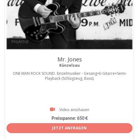
ProArtist
Mr. Jones
Künzelsau
ONE MAN ROCK SOUND. Einzelmusiker - Gesang+E-Gitarre+Semi-
Playback (Schlagzeug, Bass).
Video anschauen
Preisspanne:
650 €
JETZT ANFRAGEN