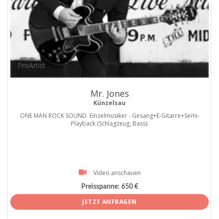
ProArtist
Mr. Jones
Künzelsau
ONE MAN ROCK SOUND. Einzelmusiker - Gesang+E-Gitarre+Semi-
Playback (Schlagzeug, Bass).
Video anschauen
Preisspanne:
650 €
JETZT ANFRAGEN