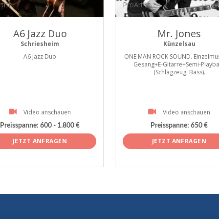
tist
ProArtist
A6 Jazz Duo
Mr. Jones
Schriesheim
Künzelsau
A6 Jazz Duo
ONE MAN ROCK SOUND. Einzelmusi
Gesang+E-Gitarre+Semi-Playba
(Schlagzeug, Bass).
Video anschauen
Video anschauen
Preisspanne:
600 - 1.800 €
Preisspanne:
650 €
JETZT ANFRAGEN
JETZT ANFRAGEN