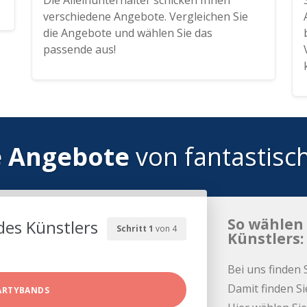
Die Alleinunterhalter schicken Ihnen
verschiedene Angebote. Vergleichen Sie
die Angebote und wählen Sie das
passende aus!
e Angebote
von fantastisc
So wählen 
des Künstlers
Schritt 1
von 4
Künstlers:
Bei uns finden 
Damit finden Si
ARTYBANDS