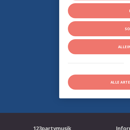
SO
ALLE
ALLE ART
123partymusik
Info