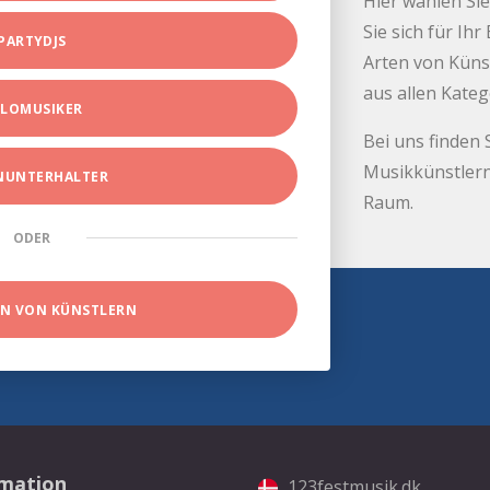
Hier wählen Sie
Sie sich für Ih
PARTYDJS
Arten von Küns
aus allen Kate
LOMUSIKER
Bei uns finden 
Musikkünstlern
INUNTERHALTER
Raum.
ODER
EN VON KÜNSTLERN
rmation
123festmusik.dk