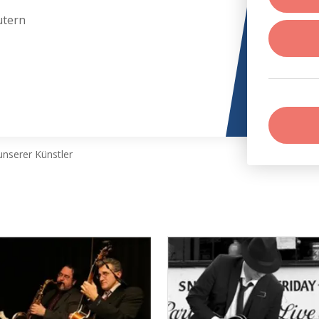
utern
nserer Künstler