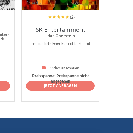
ProArtist
(2)
SK Entertainment
ker -
Idar-Oberstein
ck
Ihre nächste Feier kommt bestimmt
Video anschauen
Preisspanne:
Preisspanne nicht
angegeben
JETZT ANFRAGEN