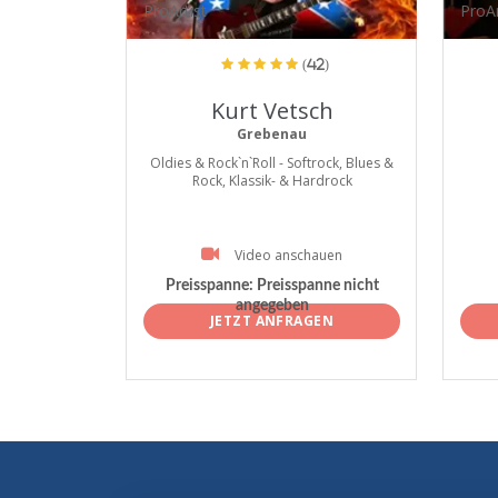
ProArtist
ProAr
(42)
Kurt Vetsch
Grebenau
Oldies & Rock`n`Roll - Softrock, Blues &
Rock, Klassik- & Hardrock
Video anschauen
Preisspanne:
Preisspanne nicht
angegeben
JETZT ANFRAGEN