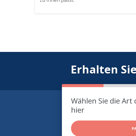
zu Ihnen passt.
Erhalten Si
Wählen Sie die Art 
hier
P