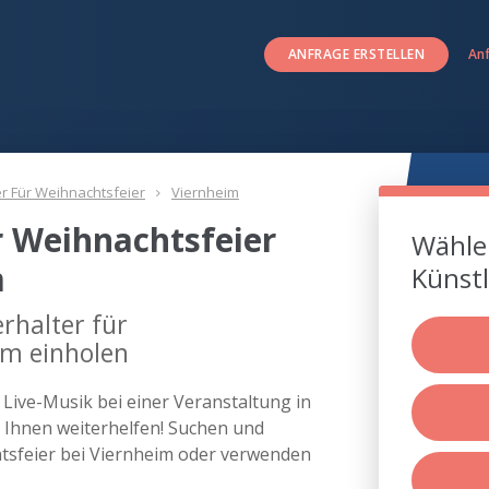
ANFRAGE ERSTELLEN
An
er Für Weihnachtsfeier
Viernheim
r Weihnachtsfeier
Wählen
m
Künstl
rhalter für
im einholen
s Live-Musik bei einer Veranstaltung in
Ihnen weiterhelfen! Suchen und
chtsfeier bei Viernheim oder verwenden