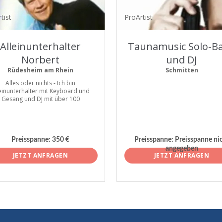
tist
ProArtist
Alleinunterhalter
Taunamusic Solo-B
Norbert
und DJ
Rüdesheim am Rhein
Schmitten
Alles oder nichts - Ich bin
einunterhalter mit Keyboard und
Gesang und DJ mit über 100
Preisspanne:
350 €
Preisspanne:
Preisspanne ni
angegeben
JETZT ANFRAGEN
JETZT ANFRAGEN