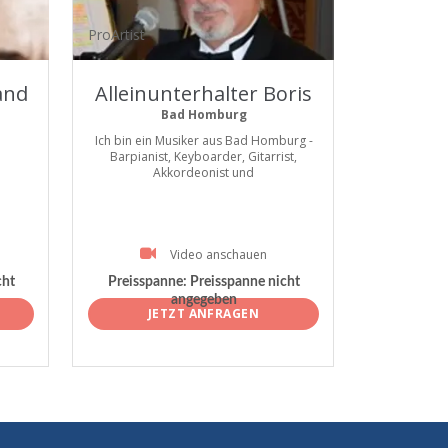
ProArtist
and
Alleinunterhalter Boris
Bad Homburg
Ich bin ein Musiker aus Bad Homburg -
Barpianist, Keyboarder, Gitarrist,
Akkordeonist und
Video anschauen
cht
Preisspanne:
Preisspanne nicht
angegeben
JETZT ANFRAGEN