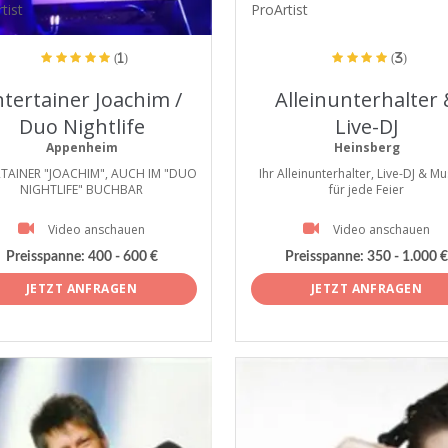
tist
ProArtist
(1)
(3)
ntertainer Joachim /
Alleinunterhalter
Duo Nightlife
Live-DJ
Appenheim
Heinsberg
TAINER "JOACHIM", AUCH IM "DUO
Ihr Alleinunterhalter, Live-DJ & Mu
NIGHTLIFE" BUCHBAR
für jede Feier
Video anschauen
Video anschauen
Preisspanne:
400 - 600 €
Preisspanne:
350 - 1.000 €
JETZT ANFRAGEN
JETZT ANFRAGEN