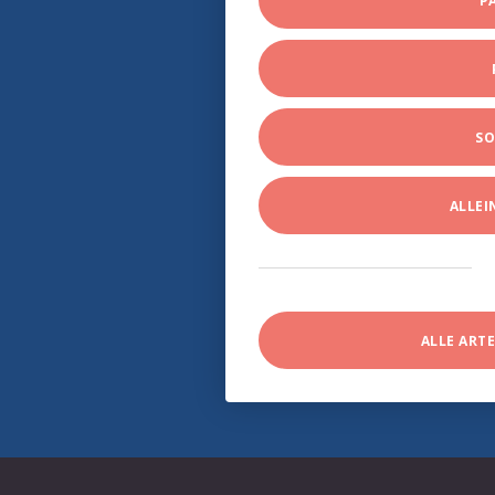
P
SO
ALLE
ALLE ART