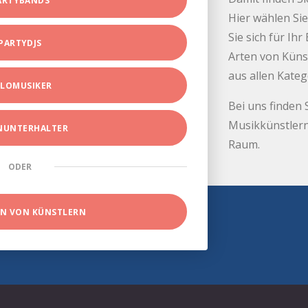
ARTYBANDS
Hier wählen Sie
Sie sich für Ih
PARTYDJS
Arten von Küns
aus allen Kate
LOMUSIKER
Bei uns finden 
Musikkünstlern
INUNTERHALTER
Raum.
ODER
EN VON KÜNSTLERN