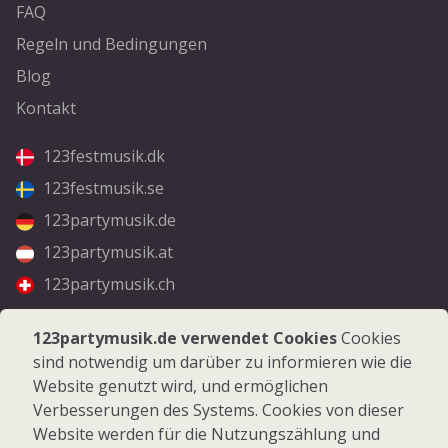
FAQ
Regeln und Bedingungen
Blog
Kontakt
123festmusik.dk
123festmusik.se
123partymusik.de
123partymusik.at
123partymusik.ch
Folgen Sie uns
123partymusik.de verwendet Cookies
Cookies
sind notwendig um darüber zu informieren wie die
Facebook
Website genutzt wird, und ermöglichen
Instagram
Verbesserungen des Systems. Cookies von dieser
Website werden für die Nutzungszählung und