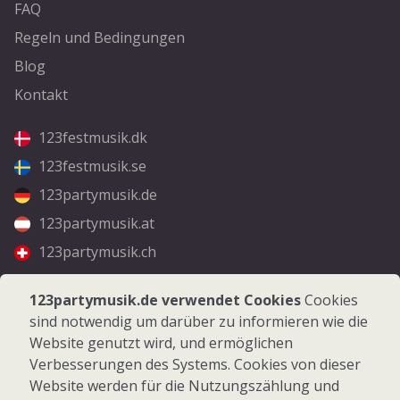
FAQ
Regeln und Bedingungen
Blog
Kontakt
123festmusik.dk
123festmusik.se
123partymusik.de
123partymusik.at
123partymusik.ch
Folgen Sie uns
123partymusik.de verwendet Cookies
Cookies
sind notwendig um darüber zu informieren wie die
Facebook
Website genutzt wird, und ermöglichen
Instagram
Verbesserungen des Systems. Cookies von dieser
Website werden für die Nutzungszählung und