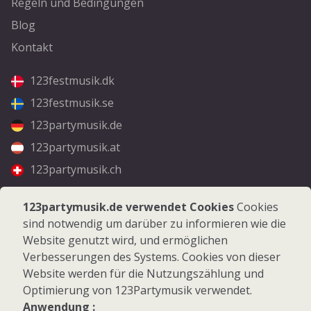
Regeln und Bedingungen
Blog
Kontakt
123festmusik.dk
123festmusik.se
123partymusik.de
123partymusik.at
123partymusik.ch
Folgen Sie uns
123partymusik.de verwendet Cookies
Cookies
sind notwendig um darüber zu informieren wie die
Facebook
Website genutzt wird, und ermöglichen
Instagram
Verbesserungen des Systems. Cookies von dieser
Website werden für die Nutzungszählung und
Optimierung von 123Partymusik verwendet.
Anwendung :