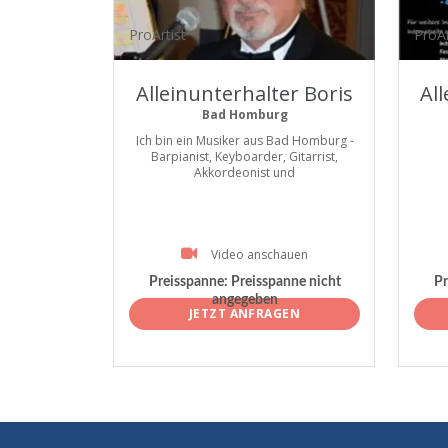
ProArtist
ProAr
Alleinunterhalter Boris
Al
Bad Homburg
Ich bin ein Musiker aus Bad Homburg -
Barpianist, Keyboarder, Gitarrist,
Akkordeonist und
Video anschauen
Preisspanne:
Preisspanne nicht
Pr
angegeben
JETZT ANFRAGEN