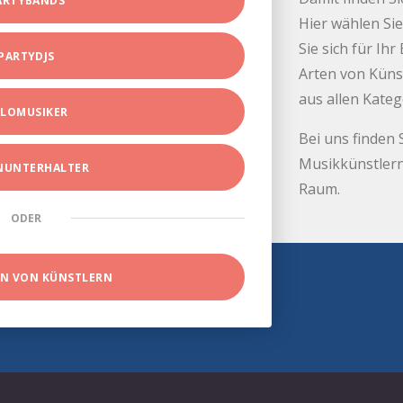
ARTYBANDS
Hier wählen Sie
Sie sich für Ih
PARTYDJS
Arten von Küns
aus allen Kate
LOMUSIKER
Bei uns finden 
Musikkünstlern
INUNTERHALTER
Raum.
ODER
EN VON KÜNSTLERN