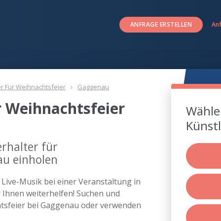
ANFRAGE ERSTELLEN
An
er Für Weihnachtsfeier
Gaggenau
r Weihnachtsfeier
Wählen
u
Künstl
rhalter für
au einholen
s Live-Musik bei einer Veranstaltung in
Ihnen weiterhelfen! Suchen und
chtsfeier bei Gaggenau oder verwenden