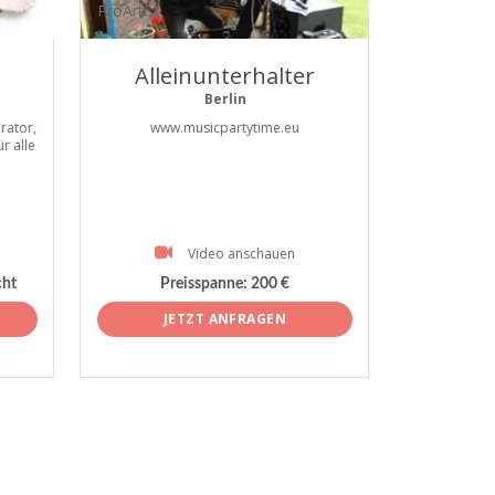
ProArtist
Alleinunterhalter
Berlin
rator,
www.musicpartytime.eu
r alle
Video anschauen
cht
Preisspanne:
200 €
JETZT ANFRAGEN