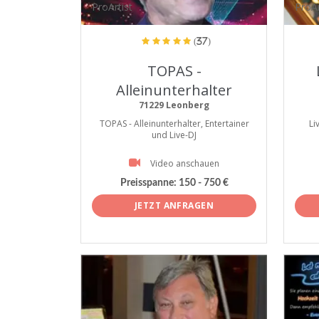
ProArtist
ProAr
(37)
TOPAS -
Alleinunterhalter
71229 Leonberg
TOPAS - Alleinunterhalter, Entertainer
Li
und Live-DJ
Video anschauen
Preisspanne:
150 - 750 €
JETZT ANFRAGEN