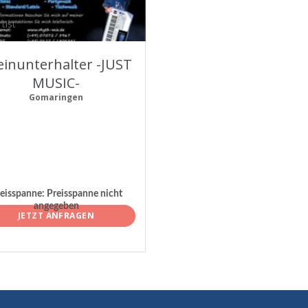
tist
leinunterhalter -JUST
MUSIC-
Gomaringen
eisspanne:
Preisspanne nicht
angegeben
JETZT ANFRAGEN