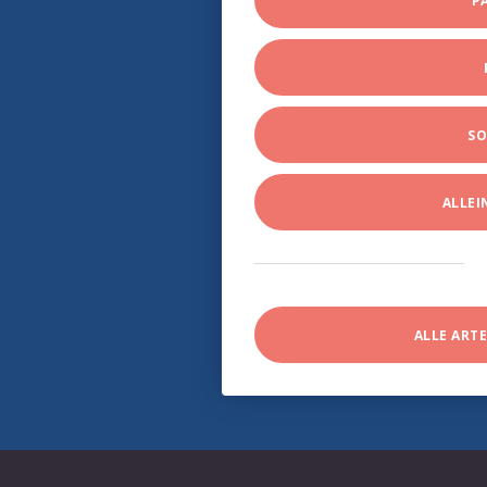
P
SO
ALLE
ALLE ART