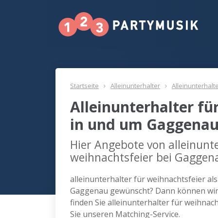
Startseite
Alleinunterhalter
Alleinunterhalt
Alleinunterhalter fü
in und um Gaggena
Hier Angebote von alleinunte
weihnachtsfeier bei Gaggen
alleinunterhalter für weihnachtsfeier al
Gaggenau gewünscht? Dann können wir 
finden Sie alleinunterhalter für weihna
Sie unseren Matching-Service.