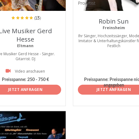
tist
ProArtist
(13)
Robin Sun
Freinsheim
Live Musiker Gerd
Ihr Sänger, Hochzeitssänger, Mode
Hesse
Imitator & Unterhaltungskünstler fü
Eltmann
Festlich
ve Musiker Gerd Hesse - Sänger.
Gitarrist. DJ
Video anschauen
Preisspanne:
250 - 750 €
Preisspanne:
Preisspanne ni
angegeben
JETZT ANFRAGEN
JETZT ANFRAGEN