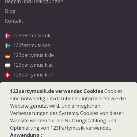
Regeln und Bedingungen
Blog
Kontakt
123festmusik.dk
123festmusik.se
123partymusik.de
123partymusik.at
123partymusik.ch
Folgen Sie uns
123partymusik.de verwendet Cookies
Cookies
sind notwendig um darüber zu informieren wie die
Facebook
Website genutzt wird, und ermöglichen
Instagram
Verbesserungen des Systems. Cookies von dieser
Website werden für die Nutzungszählung und
Optimierung von 123Partymusik verwendet.
Anwendung :