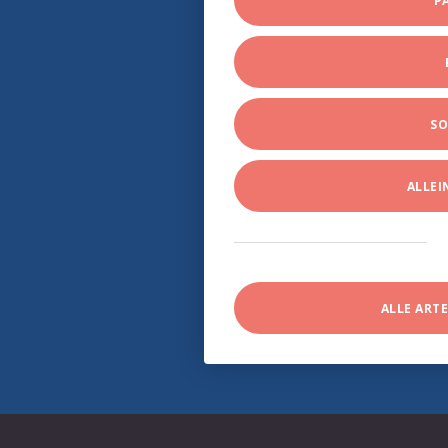
P
SO
ALLE
ALLE ART