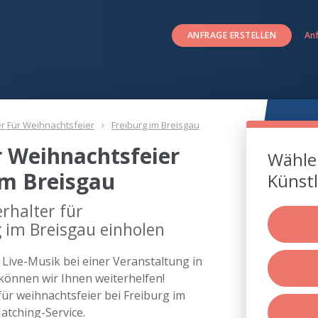
ANFRAGE ERSTELLEN
An
er Für Weihnachtsfeier
Freiburg im Breisgau
r Weihnachtsfeier
Wählen
im Breisgau
Künstl
rhalter für
g im Breisgau einholen
s Live-Musik bei einer Veranstaltung in
önnen wir Ihnen weiterhelfen!
für weihnachtsfeier bei Freiburg im
tching-Service.