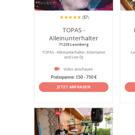
ProArtist
ProAr
(37)
TOPAS -
Alleinunterhalter
71229 Leonberg
TOPAS - Alleinunterhalter, Entertainer
Li
und Live-DJ
Video anschauen
Preisspanne:
150 - 750 €
JETZT ANFRAGEN