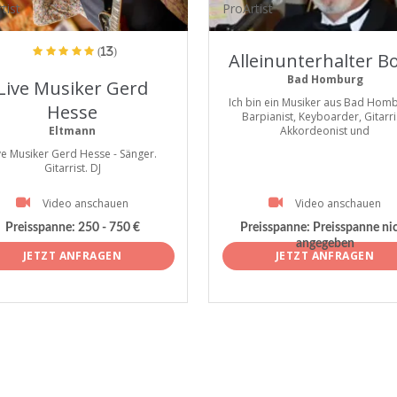
tist
ProArtist
(13)
Alleinunterhalter Bo
Bad Homburg
Live Musiker Gerd
Ich bin ein Musiker aus Bad Homb
Hesse
Barpianist, Keyboarder, Gitarri
Eltmann
Akkordeonist und
ve Musiker Gerd Hesse - Sänger.
Gitarrist. DJ
Video anschauen
Video anschauen
Preisspanne:
250 - 750 €
Preisspanne:
Preisspanne ni
angegeben
JETZT ANFRAGEN
JETZT ANFRAGEN