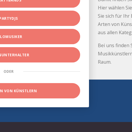
ARTYBANDS
Hier wählen Sie
Sie sich für Ih
PARTYDJS
Arten von Küns
aus allen Kate
LOMUSIKER
Bei uns finden 
Musikkünstlern
INUNTERHALTER
Raum.
ODER
EN VON KÜNSTLERN