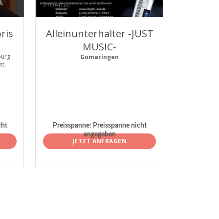
ProArtist
ris
Alleinunterhalter -JUST
MUSIC-
urg -
Gomaringen
st,
cht
Preisspanne:
Preisspanne nicht
angegeben
JETZT ANFRAGEN