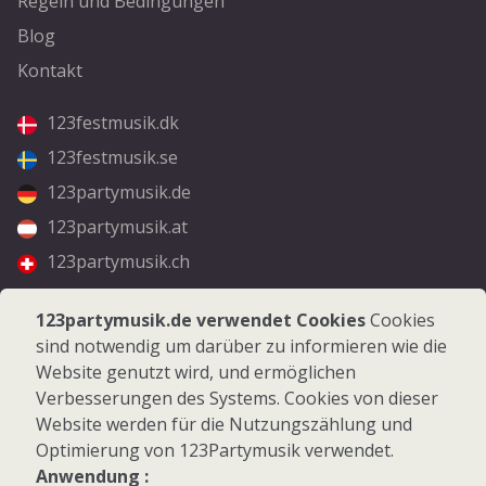
Regeln und Bedingungen
Blog
Kontakt
123festmusik.dk
123festmusik.se
123partymusik.de
123partymusik.at
123partymusik.ch
Folgen Sie uns
123partymusik.de verwendet Cookies
Cookies
sind notwendig um darüber zu informieren wie die
Facebook
Website genutzt wird, und ermöglichen
Instagram
Verbesserungen des Systems. Cookies von dieser
Website werden für die Nutzungszählung und
Optimierung von 123Partymusik verwendet.
Anwendung :