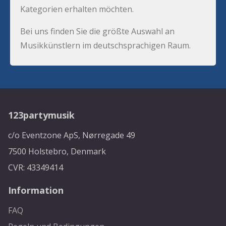
Kategorien erhalten möchten.
Bei uns finden Sie die größte Auswahl an
Musikkünstlern im deutschsprachigen Raum.
123partymusik
c/o Eventzone ApS, Nørregade 49
7500 Holstebro, Denmark
CVR: 43349414
Information
FAQ