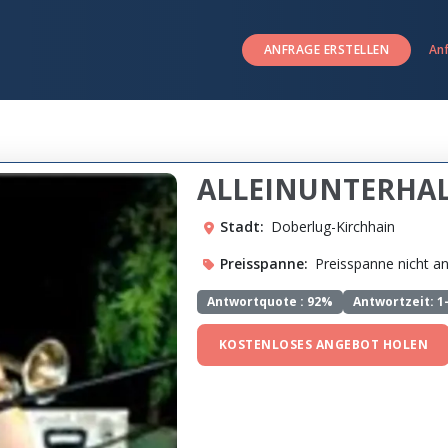
ANFRAGE ERSTELLEN
An
ALLEINUNTERHAL
Stadt:
Doberlug-Kirchhain
Preisspanne:
Preisspanne nicht 
Antwortquote :
92%
Antwortzeit: 1
KOSTENLOSES ANGEBOT HOLEN