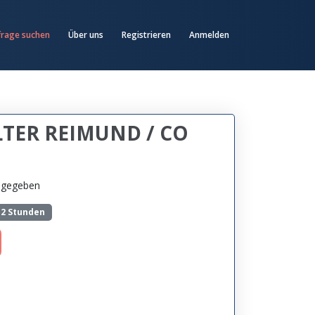
frage suchen
Über uns
Registrieren
Anmelden
TER REIMUND / CO
angegeben
-2 Stunden