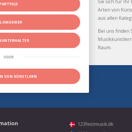
Sie sich für Ih
PARTYDJS
Arten von Küns
aus allen Kate
LOMUSIKER
Bei uns finden 
Musikkünstlern
INUNTERHALTER
Raum.
ODER
EN VON KÜNSTLERN
rmation
123festmusik.dk