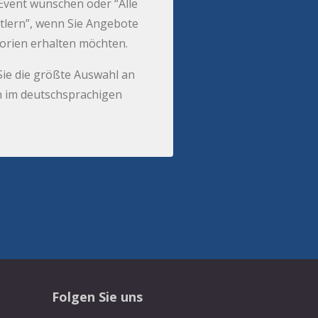
r Event wünschen oder “Alle
tlern”, wenn Sie Angebote
gorien erhalten möchten.
Sie die größte Auswahl an
 im deutschsprachigen
Folgen Sie uns