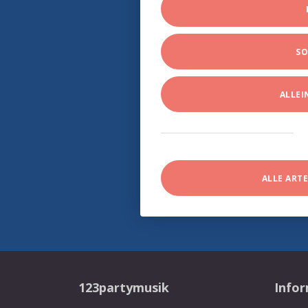
SO
ALLE
ALLE ART
123partymusik
Info