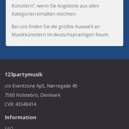
Künstlern”, wenn Sie Angebote aus allen
Kategorien erhalten möchten.
Bei uns finden Sie die größte Auswahl an
Musikkünstlern im deutschsprachigen Raum.
123partymusik
c/o Eventzone ApS, Nørregade 49
7500 Holstebro, Denmark
CVR: 43349414
Information
FAQ