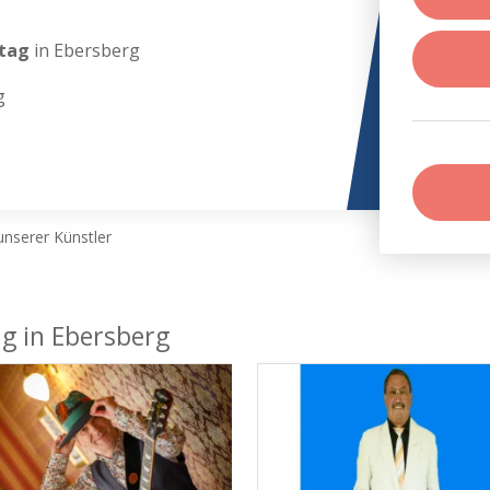
stag
in Ebersberg
g
nserer Künstler
ag in Ebersberg