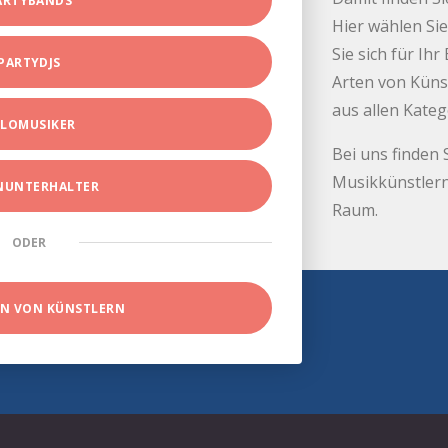
ARTYBANDS
Hier wählen Sie
Sie sich für Ih
PARTYDJS
Arten von Küns
aus allen Kate
LOMUSIKER
Bei uns finden 
Musikkünstlern
INUNTERHALTER
Raum.
ODER
EN VON KÜNSTLERN