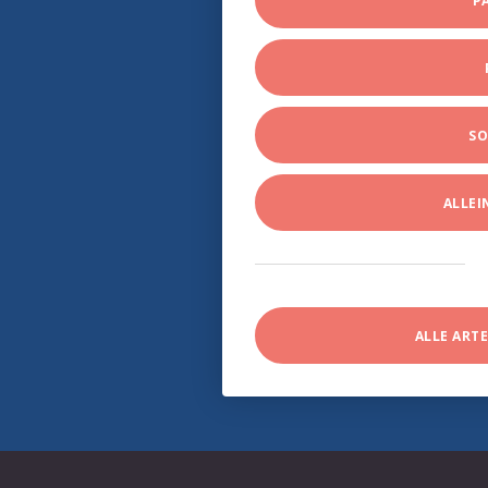
P
SO
ALLE
ALLE ART