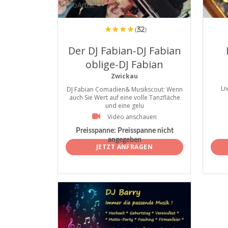
ProArtist
ProAr
(32)
Der DJ Fabian-DJ Fabian
oblige-DJ Fabian
verpflichtet
Zwickau
Li
DJ Fabian Comadien& Musikscout: Wenn
auch Sie Wert auf eine volle Tanzfläche
und eine gelu
Video anschauen
Preisspanne:
Preisspanne nicht
angegeben
JETZT ANFRAGEN