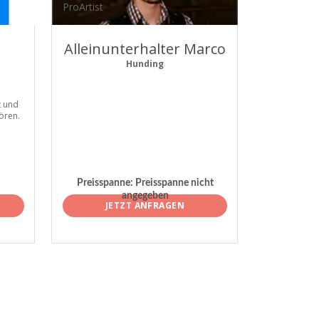
ProArtist
Alleinunterhalter Marco
Hunding
t und
ören.
Preisspanne:
Preisspanne nicht
angegeben
JETZT ANFRAGEN