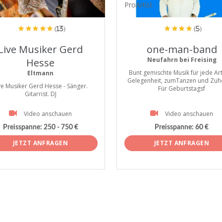
tist
ProArtist
(13)
(5)
Live Musiker Gerd
one-man-band
Neufahrn bei Freising
Hesse
Bunt gemischte Musik für jede Ar
Eltmann
Gelegenheit, zumTanzen und Zuh
ve Musiker Gerd Hesse - Sänger.
Für Geburtstagsf
Gitarrist. DJ
Video anschauen
Video anschauen
Preisspanne:
250 - 750 €
Preisspanne:
60 €
JETZT ANFRAGEN
JETZT ANFRAGEN