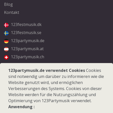
Blog
Kontakt
123festmusik.dk
123festmusik.se
123partymusik.de
123partymusik.at
123partymusik.ch
Folgen Sie uns
123partymusik.de verwendet Cookies
Cookies
sind notwendig um darüber zu informieren wie die
Facebook
Website genutzt wird, und ermöglichen
Instagram
Verbesserungen des Systems. Cookies von dieser
Website werden für die Nutzungszählung und
Optimierung von 123Partymusik verwendet.
Anwendung :