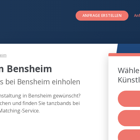
ANFRAGE ERSTELLEN
An
eim
m Bensheim
Wählen
Künstl
s bei Bensheim einholen
anstaltung in Bensheim gewünscht?
chen und finden Sie tanzbands bei
atching-Service.