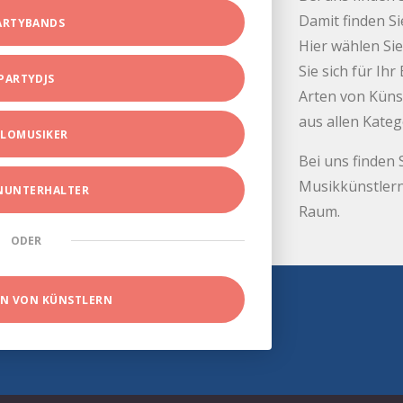
Damit finden Si
ARTYBANDS
Hier wählen Sie
Sie sich für Ih
PARTYDJS
Arten von Küns
aus allen Kate
LOMUSIKER
Bei uns finden 
Musikkünstlern
INUNTERHALTER
Raum.
ODER
EN VON KÜNSTLERN