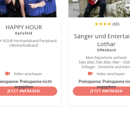
tist
ProArtist
(60)
HAPPY HOUR
Karlsfeld
Sänger und Entertai
Y HOUR Hochzeitsband Partyband
Lothar
Oktoberfestband
Offenbach
Mein Repertoire umfasst:
50er,60er,70er,80er,90er - Oldi
Schlager - Deutsche und Inter
Video anschauen
Video anschauen
eisspanne:
Preisspanne nicht
Preisspanne:
Preisspanne ni
angegeben
angegeben
JETZT ANFRAGEN
JETZT ANFRAGEN