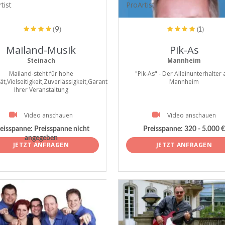
tist
ProArtist
(9)
(1)
Mailand-Musik
Pik-As
Steinach
Mannheim
Mailand-steht für hohe
"Pik-As" - Der Alleinunterhalter 
ät,Vielseitigkeit,Zuverlässigkeit,Garant
Mannheim
Ihrer Veranstaltung
Video anschauen
Video anschauen
eisspanne:
Preisspanne nicht
Preisspanne:
320 - 5.000 €
angegeben
JETZT ANFRAGEN
JETZT ANFRAGEN