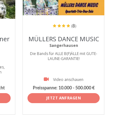
ProArtist
(8)
ner
MÜLLERS DANCE MUSIC
Sangerhausen
Die Bands für ALLE B(F)ÄLLE mit GUTE-
LAUNE-GARANTIE!
es,
n
Video anschauen
cht
Preisspanne:
10.000 - 500.000 €
JETZT ANFRAGEN