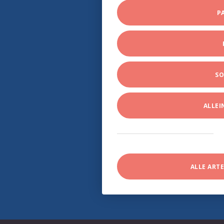
P
SO
ALLE
ALLE ART