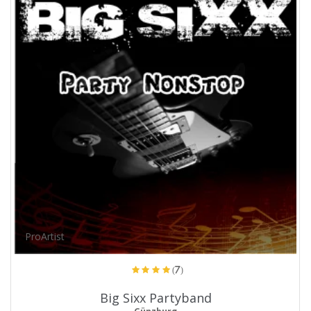
ProArtist
(7)
Big Sixx Partyband