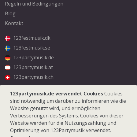
Regeln und Bedingungen
Blog
Kontakt
123festmusik.dk
123festmusik.se
123partymusik.de
123partymusik.at
123partymusik.ch
Folgen Sie uns
123partymusik.de verwendet Cookies
Cookies
sind notwendig um darüber zu informieren wie die
Facebook
Website genutzt wird, und ermöglichen
Instagram
Verbesserungen des Systems. Cookies von dieser
Website werden für die Nutzungszählung und
Optimierung von 123Partymusik verwendet.