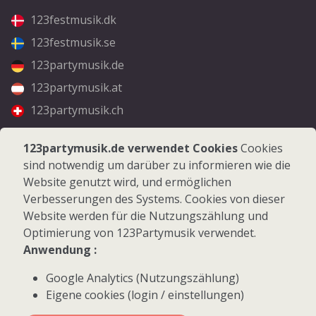
123festmusik.dk
123festmusik.se
123partymusik.de
123partymusik.at
123partymusik.ch
Folgen Sie uns
123partymusik.de verwendet Cookies
Cookies
sind notwendig um darüber zu informieren wie die
Facebook
Website genutzt wird, und ermöglichen
Instagram
Verbesserungen des Systems. Cookies von dieser
Website werden für die Nutzungszählung und
Optimierung von 123Partymusik verwendet.
Anwendung :
Google Analytics (Nutzungszählung)
© 2026 123Partymusik.de - Alle Rechte vorbehalten
Eigene cookies (login / einstellungen)