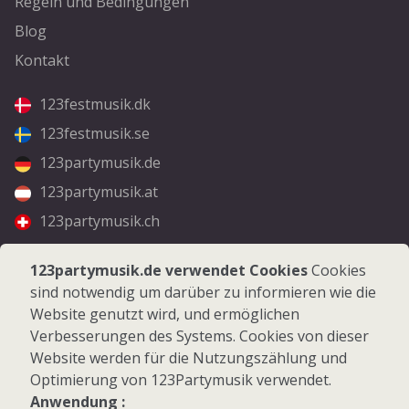
Regeln und Bedingungen
Blog
Kontakt
123festmusik.dk
123festmusik.se
123partymusik.de
123partymusik.at
123partymusik.ch
Folgen Sie uns
123partymusik.de verwendet Cookies
Cookies
sind notwendig um darüber zu informieren wie die
Facebook
Website genutzt wird, und ermöglichen
Instagram
Verbesserungen des Systems. Cookies von dieser
Website werden für die Nutzungszählung und
Optimierung von 123Partymusik verwendet.
Anwendung :