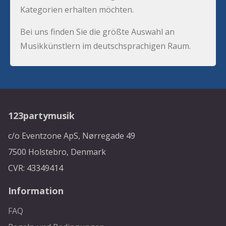
Kategorien erhalten möchten.
Bei uns finden Sie die größte Auswahl an
Musikkünstlern im deutschsprachigen Raum.
123partymusik
c/o Eventzone ApS, Nørregade 49
7500 Holstebro, Denmark
CVR: 43349414
Information
FAQ