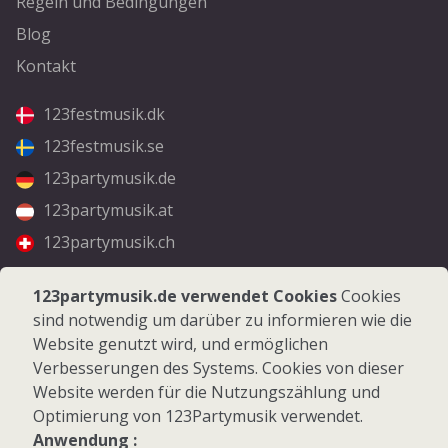
Regeln und Bedingungen
Blog
Kontakt
123festmusik.dk
123festmusik.se
123partymusik.de
123partymusik.at
123partymusik.ch
Folgen Sie uns
123partymusik.de verwendet Cookies
Cookies
sind notwendig um darüber zu informieren wie die
Facebook
Website genutzt wird, und ermöglichen
Instagram
Verbesserungen des Systems. Cookies von dieser
Website werden für die Nutzungszählung und
Optimierung von 123Partymusik verwendet.
Anwendung :