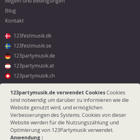
Regeln und Bedingungen
Blog
Kontakt
123festmusik.dk
123festmusik.se
123partymusik.de
123partymusik.at
123partymusik.ch
Folgen Sie uns
123partymusik.de verwendet Cookies
Cookies
sind notwendig um darüber zu informieren wie die
Facebook
Website genutzt wird, und ermöglichen
Instagram
Verbesserungen des Systems. Cookies von dieser
Website werden für die Nutzungszählung und
Optimierung von 123Partymusik verwendet.
Anwendung :