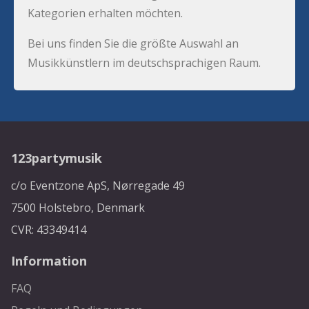
Kategorien erhalten möchten.
Bei uns finden Sie die größte Auswahl an
Musikkünstlern im deutschsprachigen Raum.
123partymusik
c/o Eventzone ApS, Nørregade 49
7500 Holstebro, Denmark
CVR: 43349414
Information
FAQ