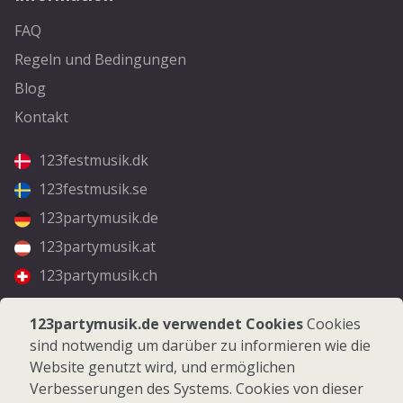
FAQ
Regeln und Bedingungen
Blog
Kontakt
123festmusik.dk
123festmusik.se
123partymusik.de
123partymusik.at
123partymusik.ch
Folgen Sie uns
123partymusik.de verwendet Cookies
Cookies
sind notwendig um darüber zu informieren wie die
Facebook
Website genutzt wird, und ermöglichen
Instagram
Verbesserungen des Systems. Cookies von dieser