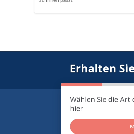
zu Ihnen passt.
Erhalten Si
Wählen Sie die Art 
hier
P