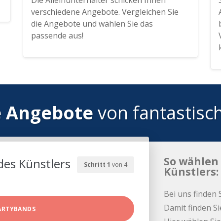
Die Alleinunterhalter schicken Ihnen
verschiedene Angebote. Vergleichen Sie
die Angebote und wählen Sie das
passende aus!
e Angebote
von fantastisc
So wählen 
des Künstlers
Schritt 1
von 4
Künstlers:
Bei uns finden 
Damit finden Si
ARTYBANDS