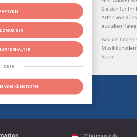
Hier wählen Sie
Sie sich für Ih
PARTYDJS
Arten von Küns
aus allen Kate
LOMUSIKER
Bei uns finden 
Musikkünstlern
INUNTERHALTER
Raum.
ODER
EN VON KÜNSTLERN
rmation
123festmusik.dk