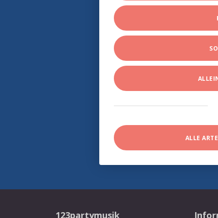
SO
ALLE
ALLE ART
123partymusik
Info