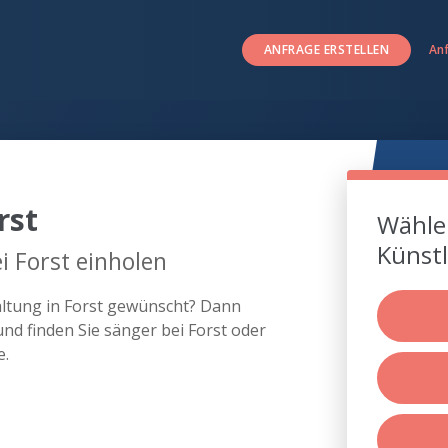
ANFRAGE ERSTELLEN
An
rst
Wählen
Künstl
i Forst einholen
altung in Forst gewünscht? Dann
nd finden Sie sänger bei Forst oder
e.