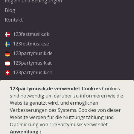
Regeln und Bedingungen
Blog
Kontakt
123festmusik.dk
123festmusik.se
123partymusik.de
123partymusik.at
123partymusik.ch
Folgen Sie uns
123partymusik.de verwendet Cookies
Cookies
sind notwendig um darüber zu informieren wie die
Facebook
Website genutzt wird, und ermöglichen
Instagram
Verbesserungen des Systems. Cookies von dieser
Website werden für die Nutzungszählung und
Optimierung von 123Partymusik verwendet.
Anwendung :