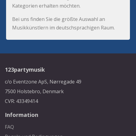
Kategorien erhalten möchten.
Bei uns finden Sie die größte Auswahl an
Musikkünstlern im deutschsprachigen Raum.
123partymusik
c/o Eventzone ApS, Nørregade 49
7500 Holstebro, Denmark
CVR: 43349414
Information
FAQ