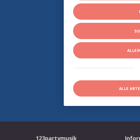
SO
ALLE
ALLE ART
123partymusik
Info