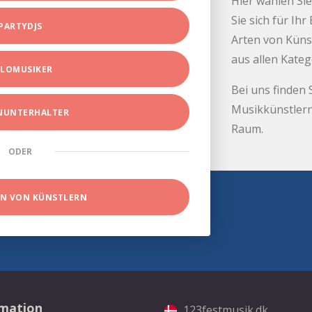
Hier wählen Sie
Sie sich für Ih
PARTYDJS
Arten von Küns
aus allen Kate
LOMUSIKER
Bei uns finden 
Musikkünstlern
INUNTERHALTER
Raum.
ODER
EN VON KÜNSTLERN
rmation
123festmusik.dk