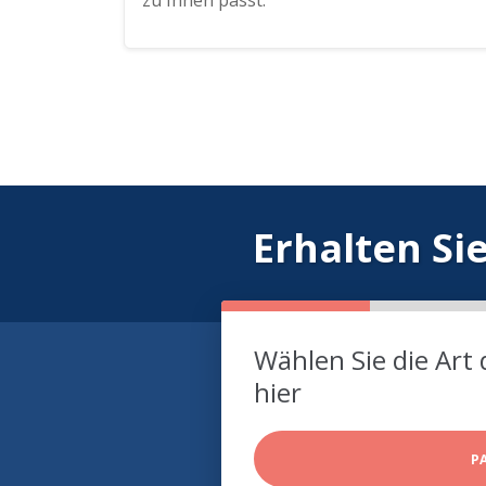
zu Ihnen passt.
Erhalten Si
Wählen Sie die Art 
hier
P