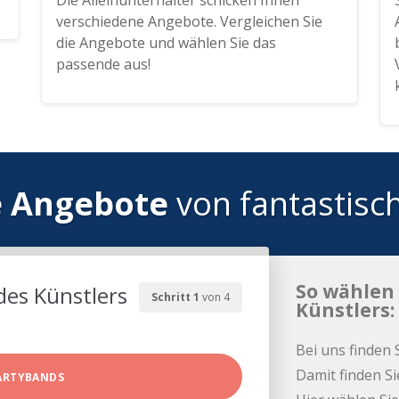
Die Alleinunterhalter schicken Ihnen
verschiedene Angebote. Vergleichen Sie
die Angebote und wählen Sie das
passende aus!
e Angebote
von fantastisc
So wählen 
des Künstlers
Schritt 1
von 4
Künstlers:
Bei uns finden 
Damit finden Si
ARTYBANDS