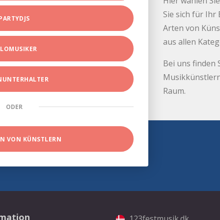
Hier wählen Sie
Sie sich für Ih
PARTYDJS
Arten von Küns
aus allen Kate
LOMUSIKER
Bei uns finden 
Musikkünstlern
INUNTERHALTER
Raum.
ODER
EN VON KÜNSTLERN
rmation
123festmusik.dk