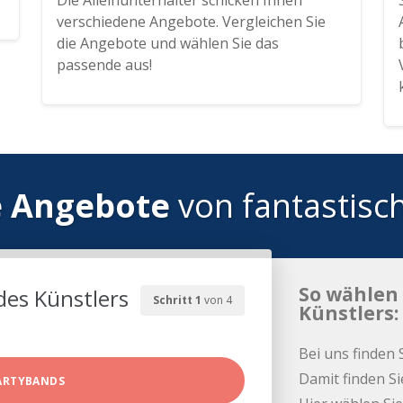
Die Alleinunterhalter schicken Ihnen
verschiedene Angebote. Vergleichen Sie
die Angebote und wählen Sie das
passende aus!
e Angebote
von fantastisc
So wählen 
des Künstlers
Schritt 1
von 4
Künstlers:
Bei uns finden 
Damit finden Si
ARTYBANDS