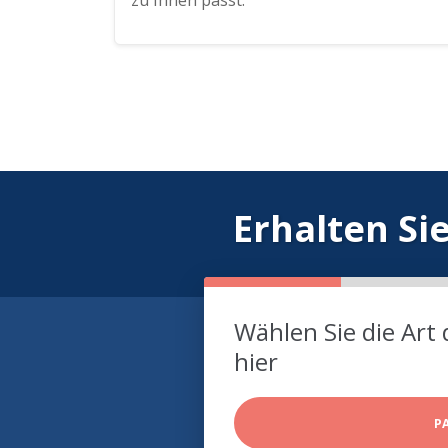
zu Ihnen passt.
Erhalten Si
Wählen Sie die Art 
hier
P