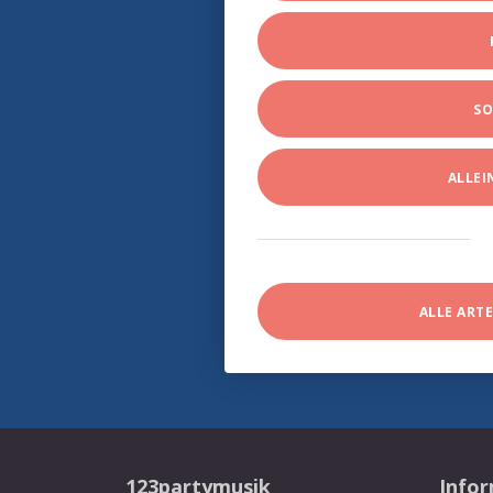
SO
ALLE
ALLE ART
123partymusik
Info