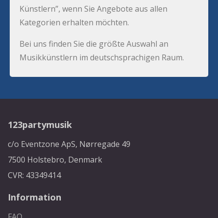
Künstlern”, wenn Sie Angebote aus allen
Kategorien erhalten möchten.
Bei uns finden Sie die größte Auswahl an
Musikkünstlern im deutschsprachigen Raum.
123partymusik
c/o Eventzone ApS, Nørregade 49
7500 Holstebro, Denmark
CVR: 43349414
Information
FAQ