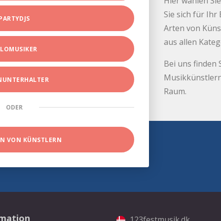
Hier wählen Sie
Sie sich für Ih
PARTYDJS
Arten von Küns
aus allen Kate
LOMUSIKER
Bei uns finden 
Musikkünstlern
INUNTERHALTER
Raum.
ODER
EN VON KÜNSTLERN
rmation
123festmusik.dk