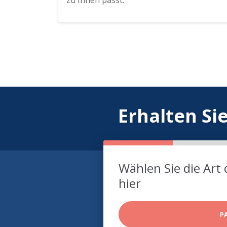
zu Ihnen passt.
Erhalten Si
Wählen Sie die Art 
hier
P