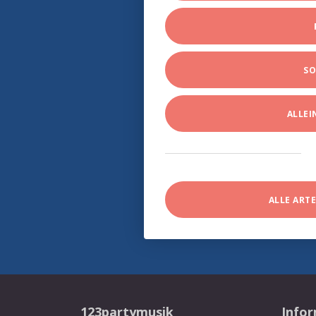
SO
ALLE
ALLE ART
123partymusik
Info