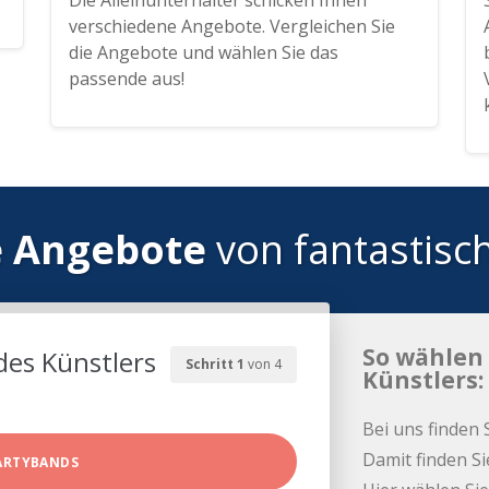
Die Alleinunterhalter schicken Ihnen
verschiedene Angebote. Vergleichen Sie
die Angebote und wählen Sie das
passende aus!
e Angebote
von fantastisc
So wählen 
des Künstlers
Schritt 1
von 4
Künstlers:
Bei uns finden 
Damit finden Si
ARTYBANDS