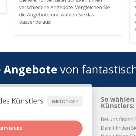
Die Alleinunterhalter schicken Ihnen
verschiedene Angebote. Vergleichen Sie
die Angebote und wählen Sie das
passende aus!
e Angebote
von fantastisc
So wählen 
des Künstlers
Schritt 1
von 4
Künstlers:
Bei uns finden 
Damit finden Si
ARTYBANDS