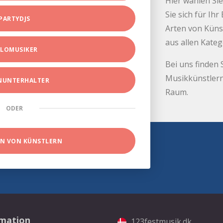
Hier wählen Sie
Sie sich für Ih
PARTYDJS
Arten von Küns
aus allen Kate
LOMUSIKER
Bei uns finden 
Musikkünstlern
INUNTERHALTER
Raum.
ODER
EN VON KÜNSTLERN
rmation
123festmusik.dk