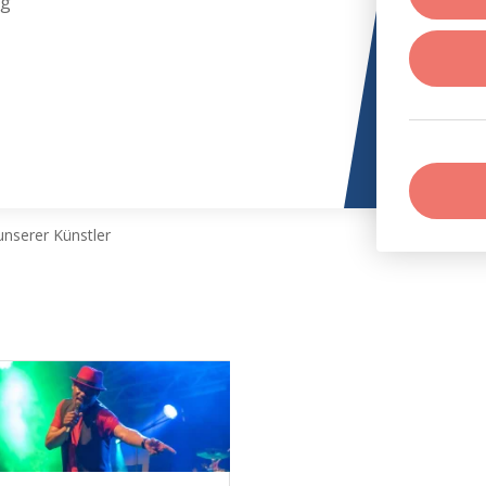
rg
nserer Künstler