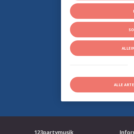
SO
ALLE
ALLE ART
123partymusik
Info