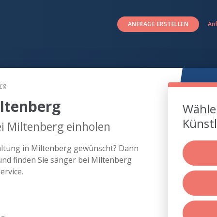
ANFRAGE ERSTELLEN
An
rg
ltenberg
Wählen
Künstl
i Miltenberg einholen
taltung in Miltenberg gewünscht? Dann
nd finden Sie sänger bei Miltenberg
rvice.