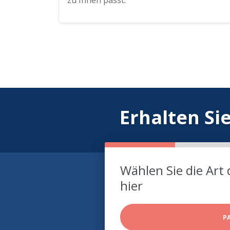
zu Ihnen passt.
Erhalten Si
Wählen Sie die Art 
hier
P