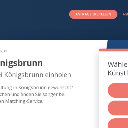
ANFRAGE ERSTELLEN
An
runn
önigsbrunn
Wählen
Künstl
ei Königsbrunn einholen
taltung in Königsbrunn gewünscht?
chen und finden Sie sänger bei
n Matching-Service.