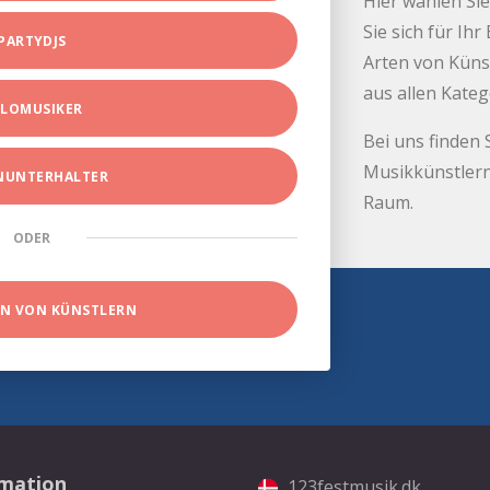
Hier wählen Sie
Sie sich für Ih
PARTYDJS
Arten von Küns
aus allen Kate
LOMUSIKER
Bei uns finden 
Musikkünstlern
INUNTERHALTER
Raum.
ODER
EN VON KÜNSTLERN
rmation
123festmusik.dk