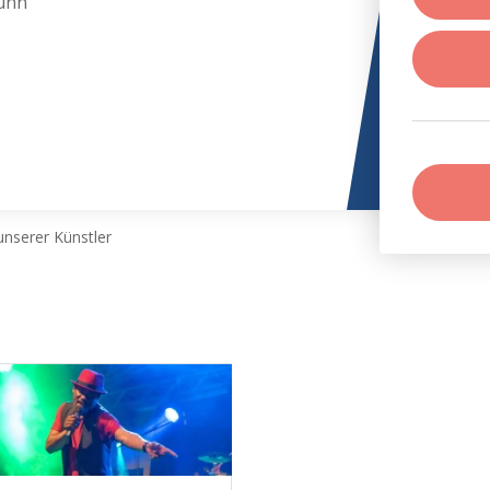
unn
nserer Künstler