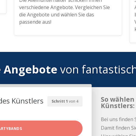
Die Alleinunterhalter schicken Ihnen
verschiedene Angebote. Vergleichen Sie
die Angebote und wählen Sie das
passende aus!
e Angebote
von fantastisc
So wählen 
des Künstlers
Schritt 1
von 4
Künstlers:
Bei uns finden 
Damit finden Si
ARTYBANDS