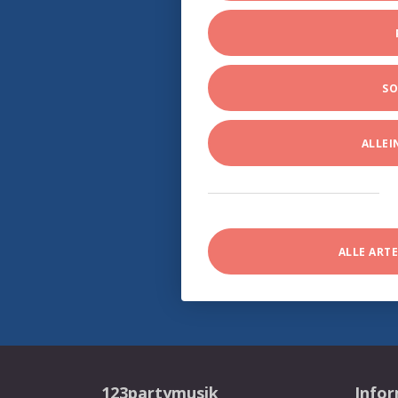
SO
ALLE
ALLE ART
123partymusik
Info