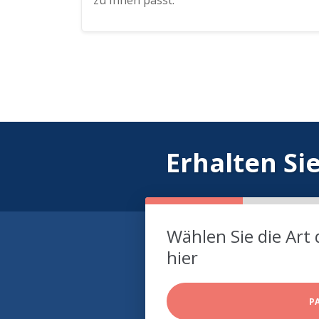
zu Ihnen passt.
Erhalten Si
Wählen Sie die Art 
hier
P