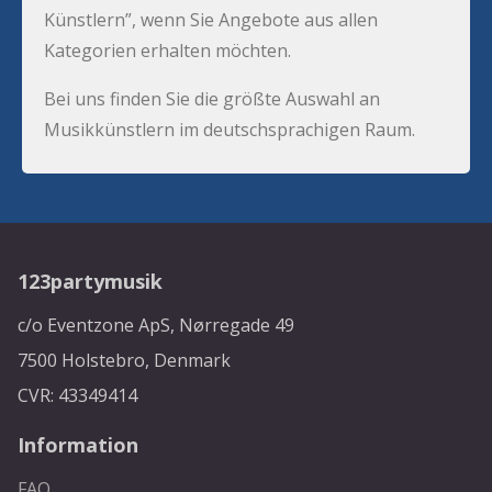
Künstlern”, wenn Sie Angebote aus allen
Kategorien erhalten möchten.
Bei uns finden Sie die größte Auswahl an
Musikkünstlern im deutschsprachigen Raum.
123partymusik
c/o Eventzone ApS, Nørregade 49
7500 Holstebro, Denmark
CVR: 43349414
Information
FAQ