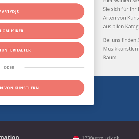
Hier wählen Sie
Sie sich für Ih
PARTYDJS
Arten von Küns
aus allen Kate
LOMUSIKER
Bei uns finden 
Musikkünstlern
INUNTERHALTER
Raum.
ODER
EN VON KÜNSTLERN
rmation
123festmusik.dk