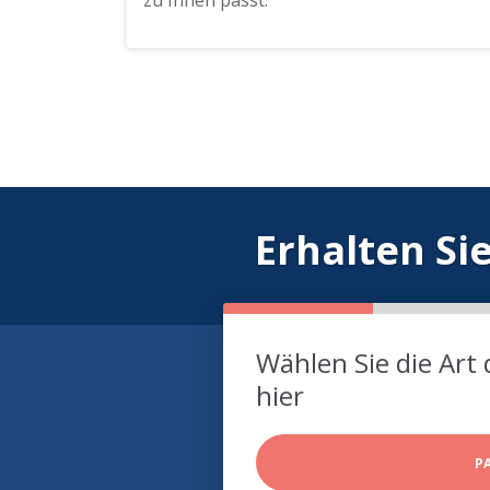
zu Ihnen passt.
Erhalten Si
Wählen Sie die Art 
hier
P