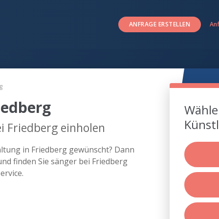
ANFRAGE ERSTELLEN
An
g
iedberg
Wählen
Künstl
i Friedberg einholen
taltung in Friedberg gewünscht? Dann
nd finden Sie sänger bei Friedberg
rvice.