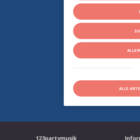
SO
ALLE
ALLE ART
123partymusik
Info