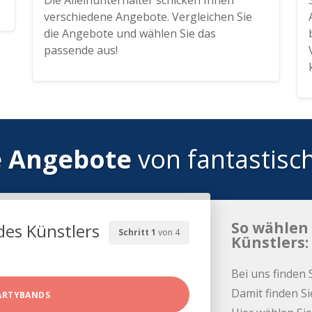
Die Alleinunterhalter schicken Ihnen
verschiedene Angebote. Vergleichen Sie
die Angebote und wählen Sie das
passende aus!
e Angebote
von fantastisc
So wählen 
des Künstlers
Schritt 1
von 4
Künstlers:
Bei uns finden 
Damit finden Si
ARTYBANDS