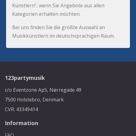
Künstlern”, wenn Sie Angebote aus allen
Kategorien erhalten möchten.
Bei uns finden Sie die größte Auswahl an
Musikkünstlern im deutschsprachigen Raum.
123partymusik
c/o Eventzone ApS, Nørregade 49
7500 Holstebro, Denmark
CVR: 43349414
Information
FAQ