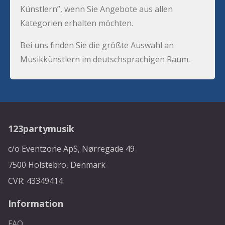
Künstlern”, wenn Sie Angebote aus allen
Kategorien erhalten möchten.
Bei uns finden Sie die größte Auswahl an
Musikkünstlern im deutschsprachigen Raum.
123partymusik
c/o Eventzone ApS, Nørregade 49
7500 Holstebro, Denmark
CVR: 43349414
Information
FAQ